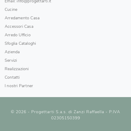
Email: info@progettarti.it
Cucine
Arredamento Casa
Accessori Casa
Arredo Ufficio
Sfoglia Cataloghi
Azienda
Servizi
Realizzazioni
Contatti
I nostri Partner
© 2026 - Progettarti S.a.s. di Zanzi Raffaella - P.IVA
02305150399