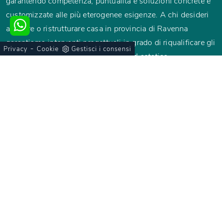
garantendo competenza, puntualità e soluzioni concrete e
customizzate alle più eterogenee esigenze. A chi desideri
arredare o ristrutturare casa in provincia di Ravenna
garantiamo interventi progettuali in grado di riqualificare gli
-
Privacy
Cookie
Gestisci i consensi
spazi dal punto di vista funzionale ed estetico.
Selezioniamo per voi le migliori meastranze e i più noti
brand dell'arredamento made in Italy.
SCOPRI DI PIÙ
Progettarti S.a.s. di Zanzi Raffaella
V.le Alberti, 99
48124 Ravenna (RA)
Tel: 0544402527
Email: info@progettarti.it
Cucine