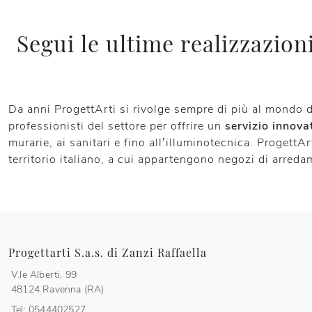
Segui le ultime realizzazio
Da anni ProgettArti si rivolge sempre di più al mondo 
professionisti del settore per offrire un
servizio innova
murarie, ai sanitari e fino all’illuminotecnica. ProgettA
territorio italiano, a cui appartengono negozi di arredam
Progettarti S.a.s. di Zanzi Raffaella
V.le Alberti, 99
48124 Ravenna (RA)
Tel: 0544402527