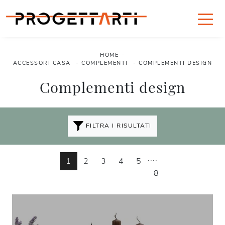
HOME
-
ACCESSORI CASA
-
COMPLEMENTI
-
COMPLEMENTI DESIGN
Complementi design
FILTRA I RISULTATI
....
1
2
3
4
5
8