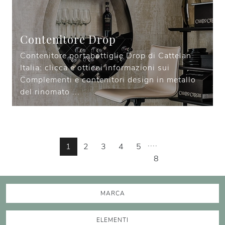
Contenitore Drop
Contenitore portabottiglie Drop di Cattelan
Italia: clicca e ottieni informazioni sui
Complementi e contenitori design in metallo
del rinomato ...
....
1
2
3
4
5
8
MARCA
ELEMENTI