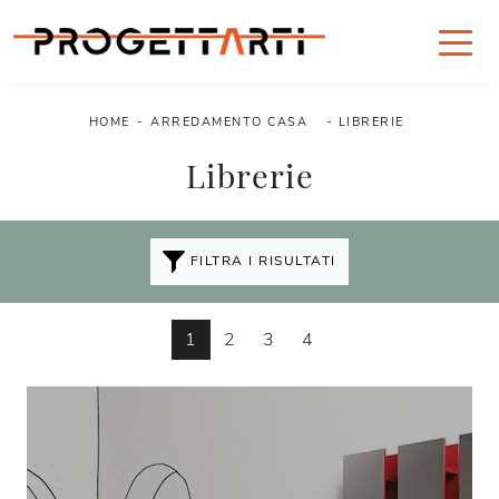
HOME
-
ARREDAMENTO CASA
-
LIBRERIE
Librerie
FILTRA I RISULTATI
1
2
3
4