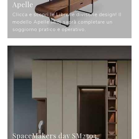
Apelle
Clicca e scopri le Librerie divisorie design! Il
modello Apelle Midj saprà completare un
soggiorno pratico e operativo.
SpaceMakers day SM2503