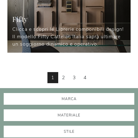
Fifty
Clicca e scopri le Librerie componibili design!
Il modello Fifty Cattelan Italia saprà ultimare
un soggiorno dinamico e operativo.
1
2
3
4
MARCA
MATERIALE
STILE