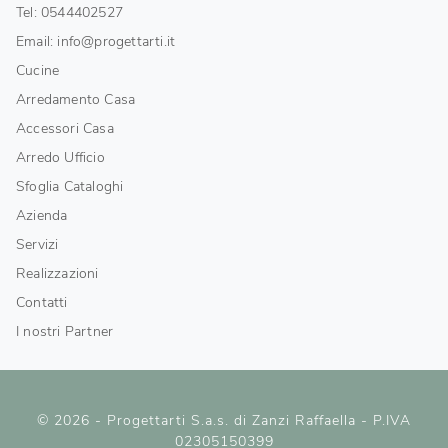
Tel: 0544402527
Email: info@progettarti.it
Cucine
Arredamento Casa
Accessori Casa
Arredo Ufficio
Sfoglia Cataloghi
Azienda
Servizi
Realizzazioni
Contatti
I nostri Partner
© 2026 - Progettarti S.a.s. di Zanzi Raffaella - P.IVA
02305150399