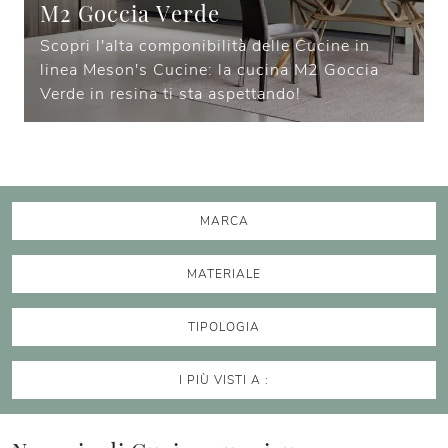
M2 Goccia Verde
Scopri l'alta componibilità delle Cucine in
linea Meson's Cucine: la cucina M2 Goccia
Verde in resina ti sta aspettando!
MARCA
MATERIALE
TIPOLOGIA
I PIÙ VISTI A :