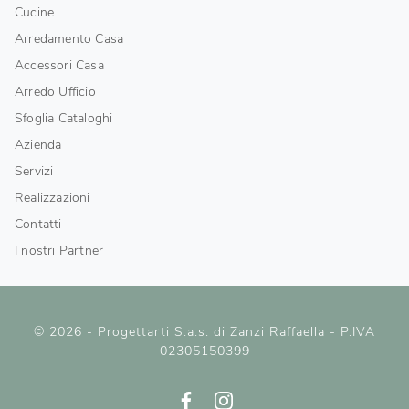
Cucine
Arredamento Casa
Accessori Casa
Arredo Ufficio
Sfoglia Cataloghi
Azienda
Servizi
Realizzazioni
Contatti
I nostri Partner
© 2026 - Progettarti S.a.s. di Zanzi Raffaella - P.IVA
02305150399