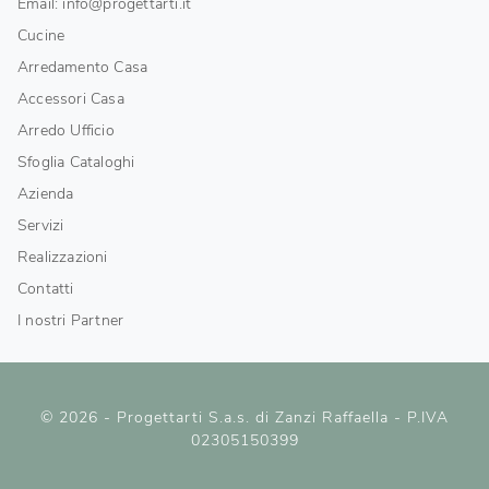
Email: info@progettarti.it
Cucine
Arredamento Casa
Accessori Casa
Arredo Ufficio
Sfoglia Cataloghi
Azienda
Servizi
Realizzazioni
Contatti
I nostri Partner
© 2026 - Progettarti S.a.s. di Zanzi Raffaella - P.IVA
02305150399