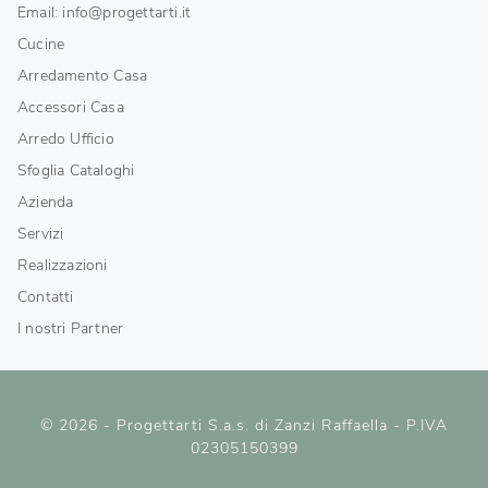
Email: info@progettarti.it
Cucine
Arredamento Casa
Accessori Casa
Arredo Ufficio
Sfoglia Cataloghi
Azienda
Servizi
Realizzazioni
Contatti
I nostri Partner
© 2026 - Progettarti S.a.s. di Zanzi Raffaella - P.IVA
02305150399