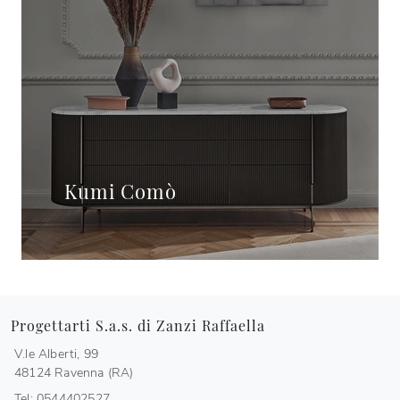
Kumi Comò
Progettarti S.a.s. di Zanzi Raffaella
V.le Alberti, 99
48124 Ravenna (RA)
Tel: 0544402527