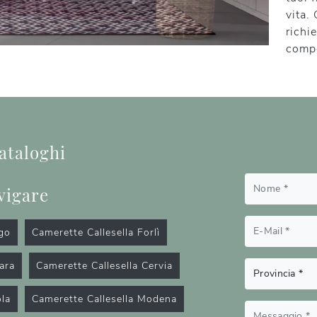
vita.
richi
compo
cataloghi
vigare
ugo
Camerette Callesella Forlì
ara
Camerette Callesella Cervia
ola
Camerette Callesella Modena