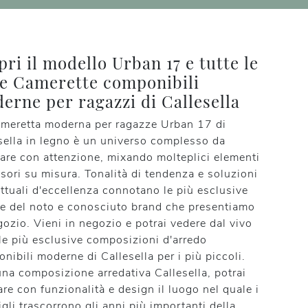
pri il modello Urban 17 e tutte le
re Camerette componibili
erne per ragazzi di Callesella
meretta moderna per ragazze Urban 17 di
sella in legno è un universo complesso da
are con attenzione, mixando molteplici elementi
sori su misura. Tonalità di tendenza e soluzioni
ttuali d'eccellenza connotano le più esclusive
te del noto e conosciuto brand che presentiamo
gozio. Vieni in negozio e potrai vedere dal vivo
 le più esclusive composizioni d'arredo
nibili moderne di Callesella per i più piccoli.
na composizione arredativa Callesella, potrai
are con funzionalità e design il luogo nel quale i
figli trascorrono gli anni più importanti della