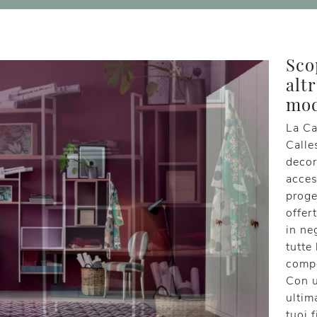
Sco
alt
mod
La Ca
Calle
decor
acces
proge
offer
in ne
tutte
compo
Con u
ultim
tuoi 